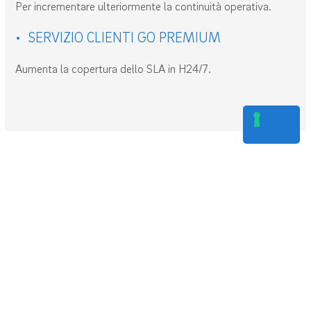
Per incrementare ulteriormente la continuità operativa.
• SERVIZIO CLIENTI GO PREMIUM
Aumenta la copertura dello SLA in H24/7.
Scarica la
brochure
di FiberGo.
Per conoscere tutti i dettagli e le opzioni del
Servizio di
Connettività in Fibra Ottica per
le aziende
, compila il form e scarica la