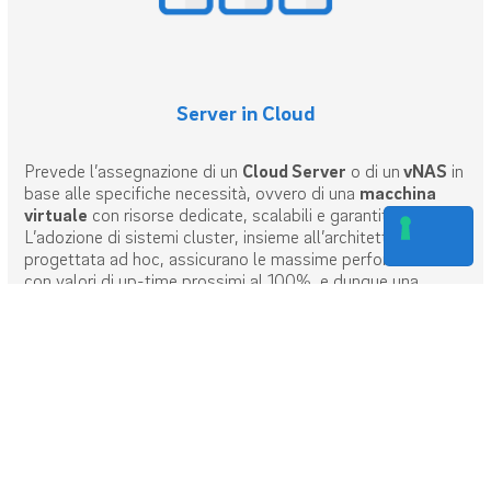
Server in Cloud
Prevede l’assegnazione di un
Cloud Server
o di un
vNAS
in
base alle specifiche necessità, ovvero di una
macchina
virtuale
con risorse dedicate, scalabili e garantite.
L’adozione di sistemi cluster, insieme all’architettura
progettata ad hoc, assicurano le massime performances
con valori di up-time prossimi al 100%, e dunque una
business continuity
maggiore rispetto a quella dei sistemi
VPS.
SCOPRI DI PIÙ